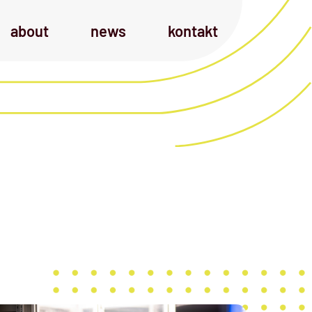
about
news
kontakt