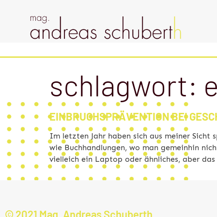
schlagwort:
EINBRUCHSPRÄVENTION BEI GES
Im letzten Jahr haben sich aus meiner Sicht 
wie Buchhandlungen, wo man gemeinhin nicht
vielleich ein Laptop oder ähnliches, aber da
© 2021 Mag. Andreas Schuberth